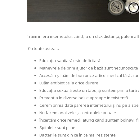
Trăim în era internetului, când, la un click distanță, putem af
Cu toate astea…
Educația sanitară este deficitară
Manevrele de prim ajutor de bază sunt necunoscute
Accesăm și luăm de bun orice articol medical fără a ana
Luăm antibiotice la orice durere
Educația sexuală este un tabu, și suntem prima țară
Prevenția în diverse boli e aproape inexistentă
Cerem prima dată părerea internetului și nu pe a spec
Nu facem analizele și controalele anuale
Încercăm orice remedii atunci când suntem bolnavi, fie
Spitalele sunt pline
Bacteriile sunt din ce în ce mai rezistente