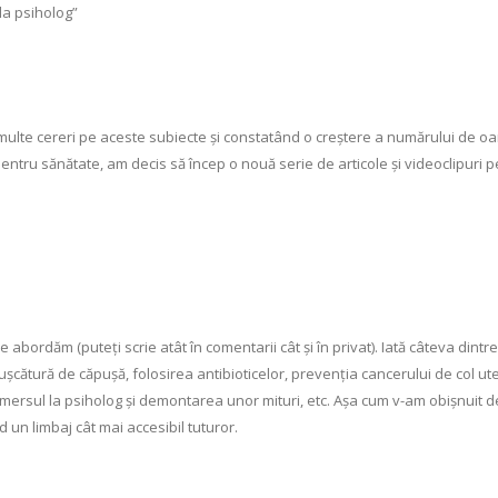
la psiholog”
 multe cereri pe aceste subiecte și constatând o creștere a numărului de o
entru sănătate, am decis să încep o nouă serie de articole și videoclipuri p
e abordăm (puteți scrie atât în comentarii cât și în privat). Iată câteva dintre
șcătură de căpușă, folosirea antibioticelor, prevenția cancerului de col ute
ersul la psiholog și demontarea unor mituri, etc. Așa cum v-am obișnuit d
d un limbaj cât mai accesibil tuturor.