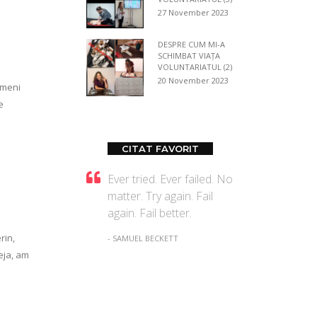
27 November 2023
DESPRE CUM MI-A
SCHIMBAT VIAȚA
VOLUNTARIATUL (2)
20 November 2023
ameni
e
CITAT FAVORIT
Ever tried. Ever failed. No
matter. Try again. Fail
again. Fail better.
rin,
- SAMUEL BECKETT
eja, am