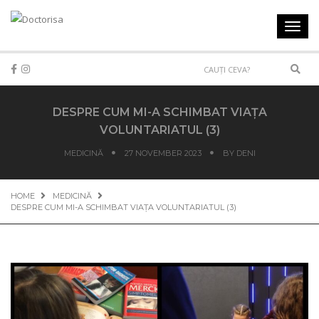
Toggl
navig
Sear
DESPRE CUM MI-A SCHIMBAT VIAȚA
VOLUNTARIATUL (3)
MEDICINĂ
27 NOVEMBER 2023
BY
DENI
HOME
MEDICINĂ
DESPRE CUM MI-A SCHIMBAT VIAȚA VOLUNTARIATUL (3)