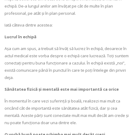
echipă. De-a lungul anilor am învățat pe cât de multe în plan
profesional, pe atât și în plan personal.
Iată câteva dintre acestea:
Lucrul în echipă
Așa cum am spus, a trebuit să învăț să lucrez în echipă, deoarece în
actul medical este vorba despre o echipă care lucrează. Toți suntem
conectați pentru buna funcționare a cazului. În echipă există „noi”,
există comunicare până în punctul în care te poți întelege din priviri
deja.
Sănătatea fizică și mentală este mai importantă ca orice
În momentul în care vezi suferință și boală, realizezi mai mult ca
oricând cât de importantă este sănătatea atât fizică, dar și cea
mentală. Aceste părți sunt conectate mult mai mult decât am crede și
nu poate funcționa doar una dintre ele.
O vorbă bună poate schimba mai mult decât crezi