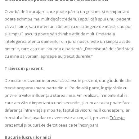
O vorbă de încurajare care poate părea un gest mic și neimportant
poate schimba mai mult decât credem. Faptul că îi spui unui pacient
că va fi bine, sau îi oferi un zâmbet cu o strângere de mână, sau pur
și simplu îl asculți poate să schimbe atât de mult. Empatia și
înțelegerea oferită oamenilor din jurul nostru este un simplu act de
omenie, care așa cum spunea o pacientă: „Domnișoară de când stați
cu mine să vorbim, aproape au trecut durerile.”
Trăiesc în prezent
De multe ori aveam impresia că trăiesc în prezent, dar gândurile din
trecut acaparau mare parte din zi. Pe de altă parte, îngrijorările cu
privire la viitor influențau starea mea. Am realizat, în momentul în
care am văzut importanța unei secunde, și cum aceasta poate face
diferența între viață și moarte, faptul că viitorul nu îl cunoaștem, iar
trecutul a fost, așadar ce avem este acum, aici, prezent.
Trăiește
prezentul și bucură-te de tot ceea ce te înconjoară.
Bucuria lucrurilor mici