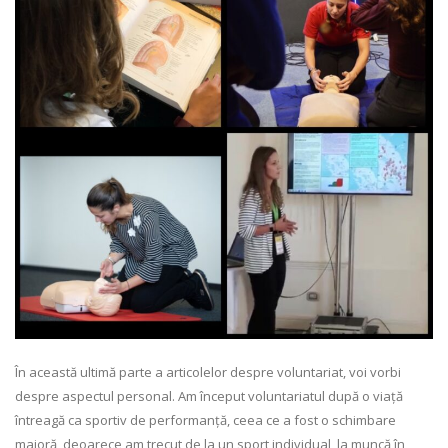
În această ultimă parte a articolelor despre voluntariat, voi vorbi
despre aspectul personal. Am început voluntariatul după o viață
întreagă ca sportiv de performanță, ceea ce a fost o schimbare
majoră, deoarece am trecut de la un sport individual, la muncă în