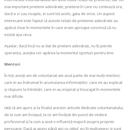
mai important prietenii adevărate, prietenii în care nu contează ora,
dacă e zi sau noapte, ei sunt tot acolo, gata de orice. Un aspect
interesant este faptul că aceste relații de prietenie adevărate au
apărut chiar în momentele în care eram aproape convinsă că nu
există așa ceva.
Așadar, dacă încă nu ai dat de prieteni adevărați, nu îți pierde
speranța, aceștia vor apărea la momentul oportun pentru tine.
Mentori
În toți acești ani de voluntariat am avut parte de mai mulți mentori,
care m-au îndrumat în acumularea informațiilor, care mi-au explicat
și răspuns la întrebări, care m-au inspirat și încurajat în momentele
mai dificile.
Iată că am ajuns și la finalul acestor articole dedicate voluntariatului,
de la cum am început, la ce am învățat din punct de vedere
profesional și la cum a avut o influență majoră asupra propriei
persoane. Dacă ai ajuns până aici cu cititul, eu îți mulțumesc și sunt