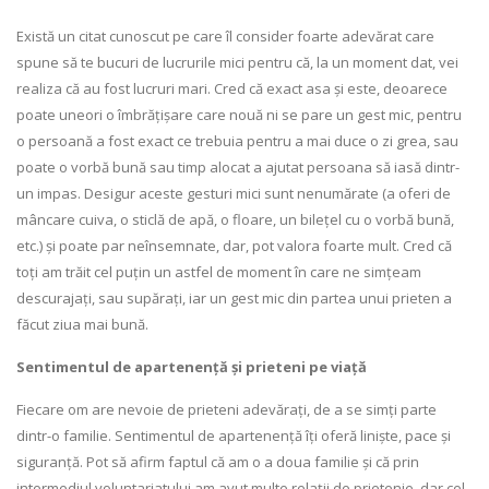
Există un citat cunoscut pe care îl consider foarte adevărat care
spune să te bucuri de lucrurile mici pentru că, la un moment dat, vei
realiza că au fost lucruri mari. Cred că exact asa și este, deoarece
poate uneori o îmbrățișare care nouă ni se pare un gest mic, pentru
o persoană a fost exact ce trebuia pentru a mai duce o zi grea, sau
poate o vorbă bună sau timp alocat a ajutat persoana să iasă dintr-
un impas. Desigur aceste gesturi mici sunt nenumărate (a oferi de
mâncare cuiva, o sticlă de apă, o floare, un bilețel cu o vorbă bună,
etc.) și poate par neînsemnate, dar, pot valora foarte mult. Cred că
toți am trăit cel puțin un astfel de moment în care ne simțeam
descurajați, sau supărați, iar un gest mic din partea unui prieten a
făcut ziua mai bună.
Sentimentul de apartenență și prieteni pe viață
Fiecare om are nevoie de prieteni adevărați, de a se simți parte
dintr-o familie. Sentimentul de apartenență îți oferă liniște, pace și
siguranță. Pot să afirm faptul că am o a doua familie și că prin
intermediul voluntariatului am avut multe relații de prietenie, dar cel